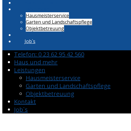
Haus und mehr
Leistungen
Hausmeisterservice
Garten und Landschaftspflege
Objektbetreuung
Kontakt
Job`s
Telefon: 0 23 62 95 42 560
Haus und mehr
Leistungen
Hausmeisterservice
Garten und Landschaftspflege
Objektbetreuung
Kontakt
Job`s